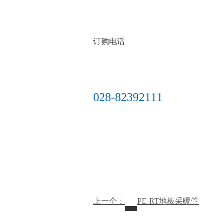
订购电话
028-82392111
上一个：
PE-RT地板采暖管