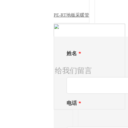
PE-RT地板采暖管
姓名
*
给我们留言
电话
*