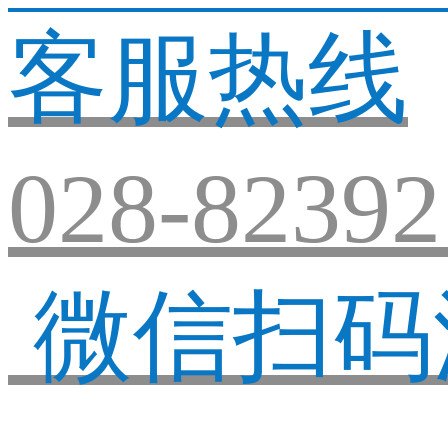
客服热线
028-82392
微信扫码